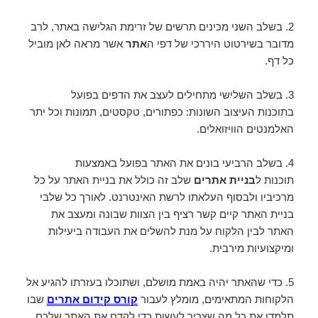
2. בשלב השני מכינים תרשים של זרימת הגלישה באתר, לרב
מדובר בשירטוט היררכי של דפי ה
אתר
אשר מראה לאן מוביל
כל דף.
3. בשלב השלישי מתחילים לעצב את הדפים בפועל
בתוכנות העיצוב השונות: כפתורים, טקסטים, תמונות וכל יתר
האלמנטים הוויזואלים.
4. בשלב הרביעי בונים את האתר בפועל באמצעות
תוכנות ל
בניית אתרים
שלב זה כולל את בניית האתר על כל
מרכיביו ולבסוף העלאתו לרשת האינטרנט. לאורך כל שלבי
בניית האתר קיים קשר רציף בין הצוות שבונה ומעצב את
האתר לבין הלקוח על מנת להשלים את העבודה ביעילות
ומיקצועיות מירבית.
5. כדי שהאתר יהיה באמת מושלם, ושתוכלו בעזרתו להגיע אל
הלקוחות המתאימים, מומלץ לעבור
קורס קידום אתרים
שבו
תלמדו את כל מה שצריך לעשות כדי לקדם את האתר שלכם.