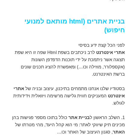
בניית אתרים (html מותאם למנועי
חיפוש)
לפני הכל קצת ידע בסיסי
אתרי אינטרנט
לרב ניכתבים בשפת Html שפה זו היא שפת
תצוגה אשר ניתמכת על ידי תוכנות הדפדפן השונות
(אקספלורר, מוזילה וכו…) ומאפשרת להציג תכנים שונים
ברשת האינטרנט.
בסטודיו שלנו אנחנו מתמחים בתיכנון, עיצוב ובניה של
אתרי
אינטרנט
המעניקים חווית גלישה מרשימה ויזואלית וידידותית
לגולש.
1. השלב הראשון ל
בניית אתר
כולל בתוכו מספר פגישות בהן
מכינים תיק שיווקי לאתר: מי הוא קהל היעד, מהי מטרתו של
האתר
, סגנון העיצוב של האתר וכו…