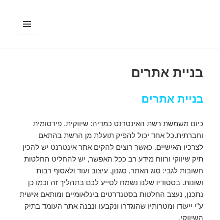
תפריטים
ווידג'טים
בניית אתרים
בניית אתרים
כיום משמשת רשת האינטרנט כמדיה: שיווקית, פירסומית
וחברתית.כל אחד יכול להפיק תועלת מן הרשת בהתאם
לצרכיו האישיים. כאשר רוצים להקים אתר אינטרנט יש להכין
תיק שיווקי ורווח מידע רב ככל האפשר, יש להחליט החלטות
חשובות לגבי: סוג האתר, סגנון, עיצוב ועוד ולאסוף רבות
ושונות. בסטודיו שלנו נשמח לסייע לכם בתהליך זה וכמו כן
נתכנן, נעצב החלטות בסטנדרטים בינלאומיים ומותאם אישית
ע"י ייעודו ומטרותיו שהוגדרו ונקבעו ונבנה אתר העומד בתיק
השיווקי.