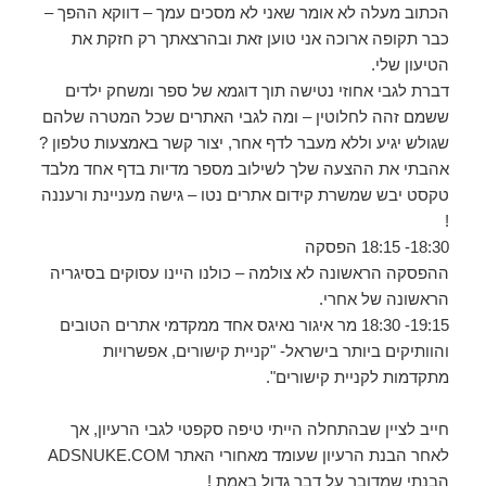
הכתוב מעלה לא אומר שאני לא מסכים עמך – דווקא ההפך –
כבר תקופה ארוכה אני טוען זאת ובהרצאתך רק חזקת את
הטיעון שלי.
דברת לגבי אחוזי נטישה תוך דוגמא של ספר ומשחק ילדים
ששמם זהה לחלוטין – ומה לגבי האתרים שכל המטרה שלהם
שגולש יגיע וללא מעבר לדף אחר, יצור קשר באמצעות טלפון ?
אהבתי את ההצעה שלך לשילוב מספר מדיות בדף אחד מלבד
טקסט יבש שמשרת קידום אתרים נטו – גישה מעניינת ורעננה
!
18:30- 18:15 הפסקה
ההפסקה הראשונה לא צולמה – כולנו היינו עסוקים בסיגריה
הראשונה של אחרי.
19:15- 18:30 מר איגור נאיגס אחד ממקדמי אתרים הטובים
והוותיקים ביותר בישראל- "קניית קישורים, אפשרויות
מתקדמות לקניית קישורים".
חייב לציין שבהתחלה הייתי טיפה סקפטי לגבי הרעיון, אך
לאחר הבנת הרעיון שעומד מאחורי האתר ADSNUKE.COM
הבנתי שמדובר על דבר גדול באמת !