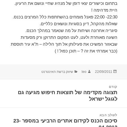
בתחום וכישורים יצאי דופן של מנהיג שחיי ונושם את הרעיון.
היית מדהימה !
22:30- 22:00 פאנל מומחים בהשתתפות כלל המרצים בכנס.
שאלות מהקהל, דיון בסוגיות ונושאים כלליים.
סיגריה אחרונה ושיחות על מה שנאמר במהלך הכנס.
השעה מאוחרת ולעט, לעט המקום התרוקן ורק מסעדות
שבאזור המשיכו את פעילותן אל תוך הלילה – ת"א עיר תוססת
(כבר אמרתי את זה ? – תוכן כפול ! )
פורסם
מחבר
קטגוריות
22/09/2011
leo
שיווק ברשת האינטרנט
בתאריך
יווט
קודם
תצוגה מקדימה של תוצאות חיפוש מגיעה גם
הפוסט
לגוגל ישראל
הקודם:
לשלב הבא
סיכום הכנס לקידום אתרים הרביעי במספר 23-
הפוסט