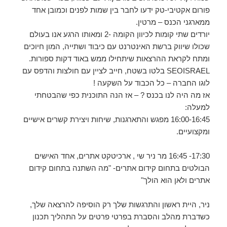
פורום אקטיבי-טק ידעו לחבר בין שמות לפנים וכמובן אחד
ממארגני הכנס – מרטין.
יורדים שתי קומות לכיוון הקומה -2 ומאותו הרגע אנו בעולם
שכולו שיווק ברשת האינטרנט עם כיבוד ושתייה, המון חיוכים
ומתח לקראת ההרצאות שיתחילו ממש באוד דקות ספורות.
SEOISRAEL בלטו בשטח, חייב לציין עם חולצות והדפס עם
לוגו החברה – כל הכבוד על השקעה !
אז מה היה לנו בכנס ? – אז הנה התוכנית כפי שהבטחתי
למעלה:
16:00-16:45 מפגש והתארגנות, שיחות ויצירת קשרים אישיים
ומקצועיים.
17:30- 16:45 מר ניר שי , ארכיטקט אתרים, אחד האישים
הבולטים בתחום קידום אתרים- "מה השתנה בתחום קידום
אתרים ולאן הוא הולך"
ניר, היית ראשון והתרגשות שלך רק הוסיפה להרצאה שלך,
כשדברת מהלב והסברת בפרטי פרטים על התהליך תכנון