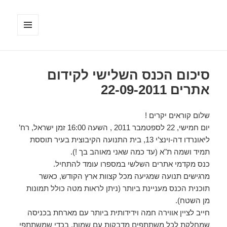
תפריטים
ווידג'טים
סיכום הכנס השלישי לקידום
אתרים 22-09-2011
שלום קוראים יקרים !
יום חמישי, 22 לספטמבר 2011 , השעה 16:00 זמן ישראל, רח’
ליאונרדו דה-וינצ’י 13, בית התנועה הקיבוצית בעיר תוססת
תמיד ושמה ת"א (עד כמה שאני מאוהב בך !).
כנס מקדמי אתרים השלשי במספרו עומד להתחיל.
מרגישים תנועה שמגיעה מכל קצוות ארץ הקודש, כאשר
תוכנית הכנס מעניינת ביותר (ניתן לראות מטה כולל תמונות
מן השטח).
חייב לציין אווירה חמה וידידותית ביותר עם מארחת בכניסה
שמחלקת לכל משתתפים מדבקות עם שמות, בכדי שמשתתפי