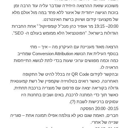
משוכנע שזאת ההרצאה היחידה שנדבר עליה עוד הרבה זמן
בזכות הגישה ייחודית של איגור ללא פחד במה מול אולם מלא
של מקצועני קידום ושיווק ברשת האינטרנט.
20:00– 19:15 מר אופיר כהן מנכ"ל קומפיוקול " אחת החברות
הגדולות בישראל. "הפוטנציאל הלא ממומש בעולם ה- SEO".
הרצאה מאוד מעניינת עם העיקרון מה – איך – מתי
בנוסף העילית את הנושא Conversion Attribution שמחייב
כמה וכמה מפגשים ערוכי שעות בכדי לתת לנושא התייחסות
הראויה לו.
ובהקשר לקידום QR Code זה בכלל להיט של התקופה
האחרונה, כאשר רואים בטלוויזיה שקמפיין של רשת קמעונאית
גדולה בקוריאה יצאה עם פרסום של מוצריה ברכבת תחתית,
כאשר תוך כדי המתנה לרכבת, באים ושבים בתחנות היו
עסוקים ברכישות לשבת (?).
20:15- 20:00 הפסקה
חברים, האמת שגם כאן לא צולמה אפילו תמונה אחת – סגריה
שנייה של אחרי.