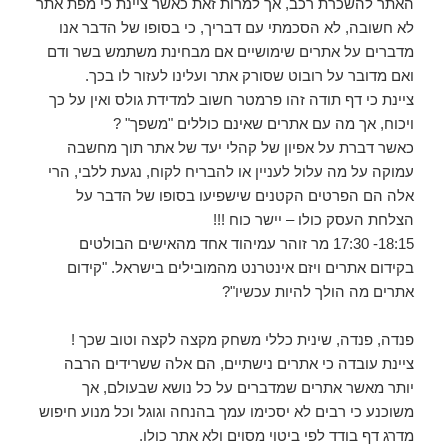
האתר להשכרת רכב, אך למרות זאת כאשר ציינת כי מפת אתר
לא חשובה, לא הסכמתי עם דבריך, כי בסופו של הדבר אנו
מדברים על אתרים שימושיים אם מבחינת משתמש בשר ודם
ואם מדובר על רובוט שסורק אתר ועלינו לעזור לו בכך.
ציינת כי דף תודה זהו פרמטר חשוב למדידת גולס ואין על כך
ויכוח, אך מה עם אתרים שאינם כוללים "משפך" ?
כאשר דברת על אפיון של קהלי יעד של אתר תוך מחשבה
עמוקה על מה עלול לעניין או להבריח לקוח, נגעת ללבי, הרי
אלה הם הפרטים הקטנים שישפיעו בסופו של הדבר על
הצלחת העסק כולו – יישר כוח !!!
18:15- 17:30 מר זוהר עמיהוד אחד מהאישים הבולטים
בקידום אתרים ויזם אינטרנט מהמובילים בישראל. "קידום
אתרים מה הולך להיות עכשיו"?
פנדה, פנדה, שינית כללי משחק מקצה לקצה וטוב שכך !
ציינת עובדה כי אתרים נישתיים, הם אלה ששרידים הרבה
יותר מאשר אתרים שמדברים על כל נושא שבעולם, אך
משוכנע כי רבים לא יסכימו עמך בהנחה וגוגל וכל מנוע חיפוש
מדרג דף בודד לפי ביטוי מסוים ולא אתר כולו.